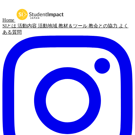
Home
SIとは
活動内容
活動地域
教材＆ツール
教会との協力
よく
ある質問